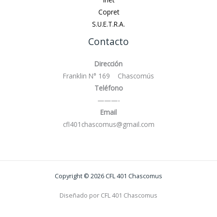
Copret
S.U.E.T.R.A.
Contacto
Dirección
Franklin N° 169 Chascomús
Teléfono
———-
Email
cfl401chascomus@gmail.com
Copyright © 2026 CFL 401 Chascomus
Diseñado por CFL 401 Chascomus